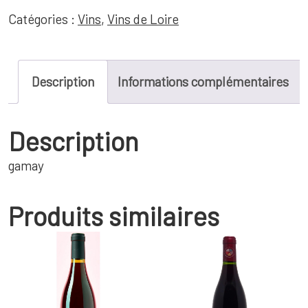
Domaine
Catégories :
Vins
,
Vins de Loire
Timothée
Delalle
Description
Informations complémentaires
-
Description
Pl
gamay
1953.G
-
Produits similaires
IGP
Val
de