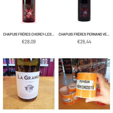
Loire
-
2023
AJOUTER AU PANIER
AJOUTER AU PANIER
-
CHAPUIS FRÈRES CHOREY-LES-BEAUNE NATURE 2023
CHAPUIS FRÈRES PERNAND VERGELESSES 2023
€
28,09
€
26,44
75cl