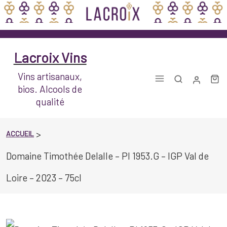
Aller
au
contenu
Lacroix Vins
Vins artisanaux,
bios. Alcools de
qualité
>
ACCUEIL
Domaine Timothée Delalle – Pl 1953.G – IGP Val de
Loire – 2023 – 75cl